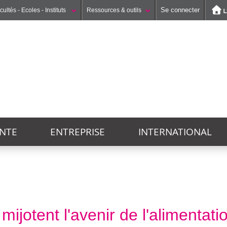
Se connecter
cultés - Ecoles - Instituts
Ressources & outils
Institut national supérieur du professorat et de l'éducation
UFR STAPS (Sciences et Techniques des Activités Physiques et Sportives)
GEP (Génie Electrique des Procédés - Département composante)
ANTE
ENTREPRISE
INTERNATIONAL
mijotent l'avenir de l'alimentati