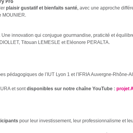
ury Pro
er 
plaisir gustatif et bienfaits santé,
 avec une approche différe
e MOUNIER.
.
 Une innovation qui conjugue gourmandise, praticité et équilibre
ADIOLLET, Titouan LEMESLE et Eléonore PERALTA
.
uipes pédagogiques de l'IUT Lyon 1 et l'IFRIA Auvergne-Rhône-Al
 AURA et sont 
disponibles sur notre chaîne YouTube : 
projet
ticipants
 pour leur investissement, leur professionnalisme et le