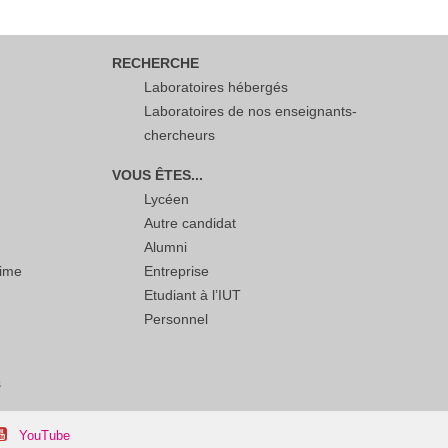
RECHERCHE
Laboratoires hébergés
Laboratoires de nos enseignants-
chercheurs
VOUS ÊTES...
Lycéen
Autre candidat
Alumni
time
Entreprise
Etudiant à l’IUT
Personnel
s
YouTube